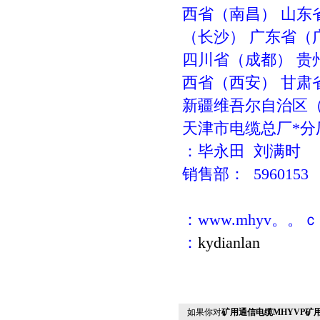
西省
（
南昌
）
山东
（
长沙
）
广东省
（
四川省
（
成都
）
贵
西省
（
西安
）
甘肃
新疆维吾尔自治区
天津市电缆总厂*分
：毕永田
刘满时
销售部：
5960153
：
www.mhyv。。
：
kydianlan
如果你对
矿用通信电缆MHYVP矿用通信