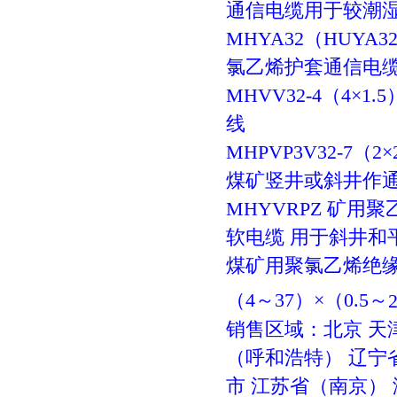
通信电缆用于较潮
MHYA32
（
HUYA3
氯乙烯护套通信电
MHVV32-4
（
4
×
1.5
线
MHPVP3V32-7
（
2
×
煤矿竖井或斜井作
MHYVRPZ
矿用聚
软电缆
用于斜井和
煤矿用聚氯乙烯绝
（4
～
37）
×
（0.5
～
销售区域：北京
天
（
呼和浩特
）
辽宁
市
江苏省
（
南京
）