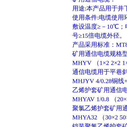
用途
:
本产品用于井
使用条件
:
电缆使用
敷设温度≥－
10
℃；
号≥
15
倍电缆外径。
产品采用标准：
MT8
矿用通信电缆
规格
MHYV （1
×
2 2
×
2 1
通信电缆
用于平巷
MHJYV 4/0.28
铜线
+
乙烯护套矿用通信
MHYAV 1/0.8 （20
×
聚氯乙烯护套矿用
MHYA32 （30
×
2 50
铠装聚氯乙烯护套