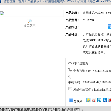
当前位置：
首页
>
产品展示
> >
矿用通讯电缆MHYVR
> 矿用通讯电缆MHYVR1*2*
产品名称：
矿用通讯电缆MHYVR1*
产品型号：
MHYVR
点击放大
产品报价：
产品特点：
、产品执行标准：聚
电缆GB/T13849-
及厂矿企业的各种通
或敷设在管道中。
打印当前页
免费咨询：0316-5960153/5962
手机号码：13785690344,138316805
发邮件给我们：kydianlan@126
分享到：
MHYVR矿用通讯电缆MHYVR1*2*48/0.2
的详细资料：