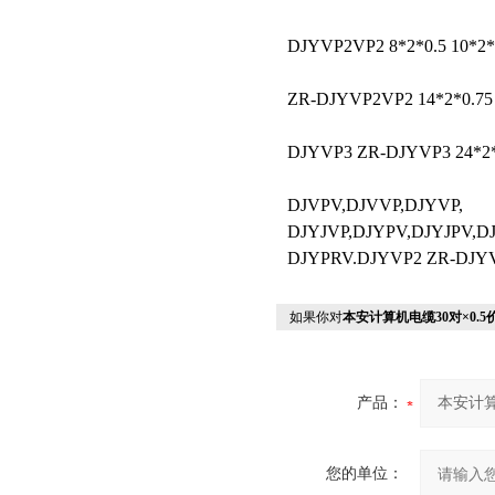
DJYVP2VP2 8*2*0.5 10*2*0
ZR-DJYVP2VP2 14*2*0.75 
DJYVP3 ZR-DJYVP3 24*2*0
DJVPV,DJVVP,DJYVP,
DJYJVP,DJYPV,DJYJPV,D
DJYPRV.DJYVP2 ZR-DJY
如果你对
本安计算机电缆30对×0.5
产品：
您的单位：