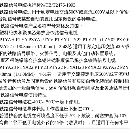
铁路信号电缆执行标准TB/T2476-1993。
铁路信号电缆适用于额定电压交流500V或直流1000V及以下传
音频信号或某些自动装置用固定敷设的各种电缆。
铁路信号电缆产品名称型号规格及范围：
塑料绝缘和聚氯乙烯护套铁路信号电缆
PTYAH PTYA PZYA PTYV PTYY PTY22 PTY23 （PZY02 PZY0
PZY22）1/0.8mm（1/1.0mm） 2-48芯 适用于额定电压交流500
下的铁路信号联络、火警信号、电报及其他自动装置系统。
聚乙稀绝缘综合护套钢带铠装聚氯乙烯护套铁路信号电缆
PTYA23 PTYA22 PTY23 PTY22 PTYAH23 PZYA23 PZYA22 PZY
0.8mm（1/1.0MM） 4-61芯 适用于交流额定电压500V或直流电
传输音频信号及固定敷设的铁路信号和集团自动化装配的控制线
信集团的一般自动信号，还可传输移频自动闭塞及业务通话等音
铁路信号电缆使用特性：
铁路信号电缆在-40℃-+50℃环境下使用。
铁路信号电缆导体长期工作温度应不超过70℃。
普通护套的电缆在环境温度不低于-5℃下敷设，耐塞护套为-10℃
弯曲半径不低于电缆外径的15倍（敷设时），且适用于任何水平