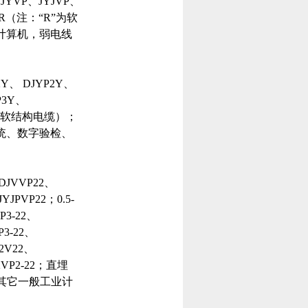
JYVP、JYJVP、
P3R（注：“R”为软
工业计算机，弱电线
2Y、 DJYP2Y、
P3Y、
“R”为软结构电缆）；
化系统、数字验检、
DJVVP22、
JPVP22；0.5-
P3-22、
P3-22、
P2V22、
P2VP2-22；直埋
其它一般工业计