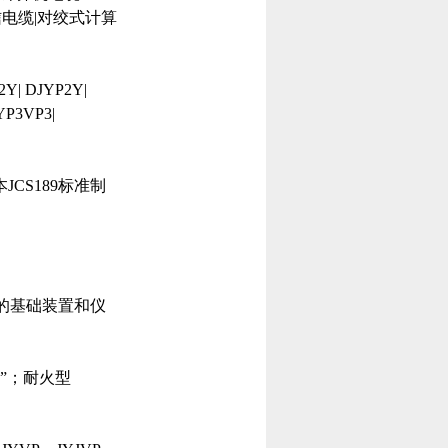
信电缆|对绞式计算
Y| DJYP2Y|
YP3VP3|
CS189标准制
的基础装置和仪
”；耐火型