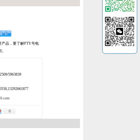
要产品，要了解PTY号电
部。
509/5963839
50,13292661877
.com
0