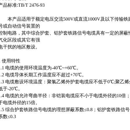
产品标准:TB/T 2476-93
本产品适用于额定电压交流500V或直流1000V及以下传输
号或自动信号装置的
控制电路，其中综合护套、铝护套铁路信号电缆具有一定的屏蔽
气化区段或其它有强
电干扰的地区敷设。
1 使用特性
1.1 电缆的使用环境温度为-40℃~+60℃。
1.2 电缆导体长期工作温度应不超过+70℃。
1.3 电缆敷设环境温度：聚氯乙烯外护套电缆应不低于0℃;聚乙
低于-20℃。
1.4 电缆的允许弯曲半径：非铠装电缆应不小于电缆外径的10倍
于电缆外径的15倍。
1.5 综合护套铁路信号电缆的理想屏蔽系数≤0.8；铝护套铁路信
系数≤0.3