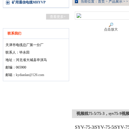
当前位置：
首页
>
产品展示
> >
矿用通信电缆MHYVP
查看更多+
点击放大
联系我们
天津市电缆总厂第一分厂
联系人：毕永田
地址：河北省大城县毕演马
邮编：065900
邮箱：
kydianlan@126.com
视频线75-5/75-3，syv75-9视频线
SYV-75-3|SYV-75-5|SYV-75