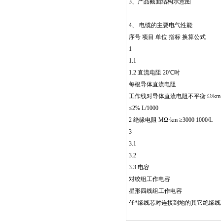
3、产品截面结构示意图
4、 电缆的主要电气性能
序号 项目 单位 指标 换算公式
1
1.1
1.2 直流电阻 20℃时
每根导体直流电阻
工作线对导体直流电阻不平衡 Ω/km ≤
≤2% L/1000
2 绝缘电阻 MΩ·km ≥3000 1000/L
3
3.1
3.2
3.3 电容
对绞组工作电容
星形四线组工作电容
任*缘线芯对连接到地的其它绝缘线芯间电