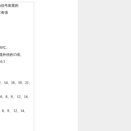
动信号装置的
它有强
20℃。
缆外径的15倍。
.3
14、16、19、21、
8、9、 12、14、
、9、 12、14、