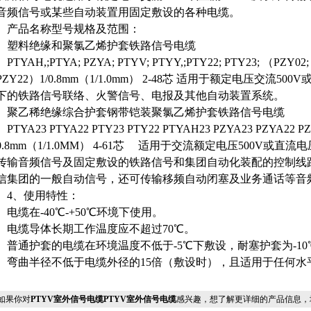
音频信号或某些自动装置用固定敷设的各种电缆。
产品名称型号规格及范围：
塑料绝缘和聚氯乙烯护套铁路信号电缆
PTYAH,;PTYA; PZYA; PTYV; PTYY,;PTY22; PTY23; （PZY02;
PZY22）1/0.8mm（1/1.0mm） 2-48芯 适用于额定电压交流500
下的铁路信号联络、火警信号、电报及其他自动装置系统。
聚乙稀绝缘综合护套钢带铠装聚氯乙烯护套铁路信号电缆
PTYA23 PTYA22 PTY23 PTY22 PTYAH23 PZYA23 PZYA22 P
0.8mm（1/1.0MM） 4-61芯 适用于交流额定电压500V或直流电
传输音频信号及固定敷设的铁路信号和集团自动化装配的控制线
信集团的一般自动信号，还可传输移频自动闭塞及业务通话等音
4、使用特性：
电缆在-40℃-+50℃环境下使用。
电缆导体长期工作温度应不超过70℃。
普通护套的电缆在环境温度不低于-5℃下敷设，耐塞护套为-10
弯曲半径不低于电缆外径的15倍（敷设时），且适用于任何水
果你对
PTYV室外信号电缆PTYV室外信号电缆
感兴趣，想了解更详细的产品信息，