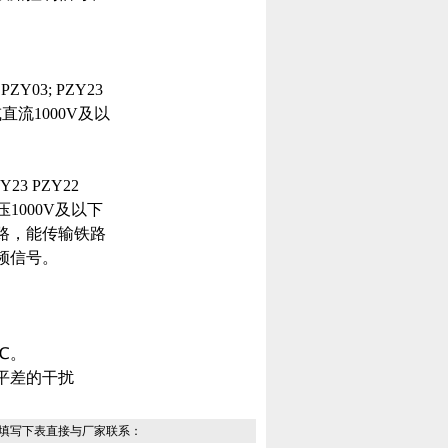
 PZY03; PZY23
V或直流1000V及以
ZY23 PZY22
压1000V及以下
路，能传输铁路
频信号。
℃。
平差的干扰
填写下表直接与厂家联系：