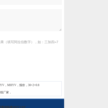
果（填写阿拉伯数字），如：三加四=7
，MHYV，报价，30×2×0.8
，视频线厂家，
用通信电缆MHYVRP