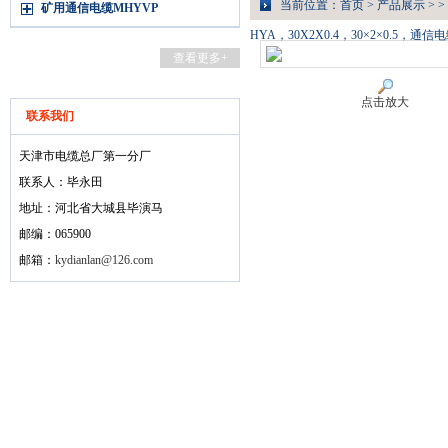
当前位置：
首页
>
产品展示
> >
矿用通信电缆MHYVP
HYA，30X2X0.4，30×2×0.5，通
查看更多+
点击放大
联系我们
天津市电缆总厂第一分厂
联系人：毕永田
地址：河北省大城县毕演马
邮编：065900
邮箱：
kydianlan@126.com