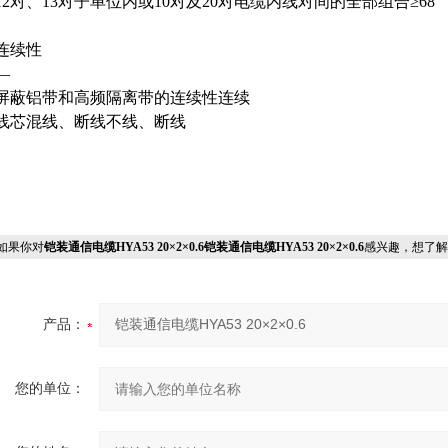
12对、13对子单位内或10对及20对电缆内线对间的全部组合≥68
连续性
—
屏蔽铝带和高频隔离带的连续性连续
线芯混线、断线不线、断线
果你对
铠装通信电缆HYA53 20×2×0.6铠装通信电缆HYA53 20×2×0.6
感兴趣，想了解
产品：
您的单位：