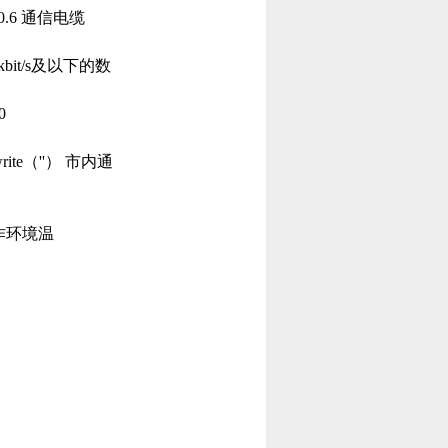
2×0.6 通信电缆
it/s及以下的数
0
ite（''） 市内通
电缆工作环境温