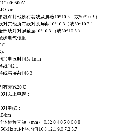
DC100~500V
MΩ·km
单线对其他所有芯线及屏蔽10*10 3（或50*10 3 ）
线对其他所有线对及屏蔽10*10 3（或30*10 3 ）
全部线对对屏蔽层10*10 3 （或30*10 3 ）
绝缘电气强度
DC
Kv
施加电压时间3s 1min
导线间2 1
导线与屏蔽间6 3
固有衰减20℃
10对以上电缆：
10对电缆：
dB/km
导体标称直径（mm） 0.32 0.4 0.5 0.6 0.8
150kHz zui小平均值16.8 12.1 9.0 7.2 5.7