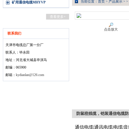
当前位置：
首页
>
产品展示
> >
矿用通信电缆MHYVP
查看更多+
点击放大
联系我们
天津市电缆总厂第一分厂
联系人：毕永田
地址：河北省大城县毕演马
邮编：065900
邮箱：
kydianlan@126.com
防鼠咬线缆，铠装通信电缆防
通信电缆|通讯电缆|电缆|