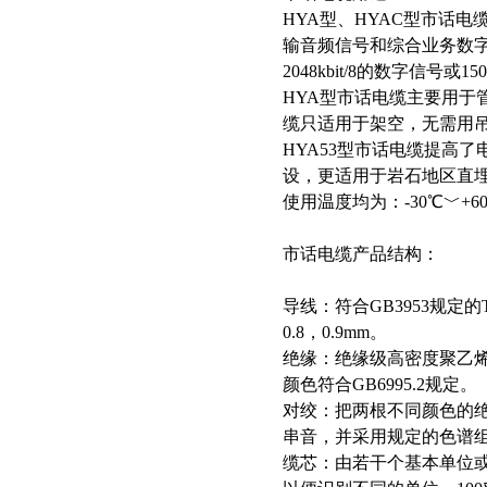
HYA型、HYAC型市话
输音频信号和综合业务数字
2048kbit/8的数字信号或
HYA型市话电缆主要用于
缆只适用于架空，无需用
HYA53型市话电缆提高
设，更适用于岩石地区直
使用温度均为：-30℃﹀+6
市话电缆产品结构：
导线：符合GB3953规定的T
0.8，0.9mm。
绝缘：绝缘级高密度聚乙
颜色符合GB6995.2规定。
对绞：把两根不同颜色的绝
串音，并采用规定的色谱
缆芯：由若干个基本单位