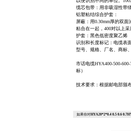
以便识别不同的单位。100
缆芯包带：用非吸湿性带
铝塑粘结综合护套：
屏蔽：用0.30mm厚的双
粘合在一起，400对以上
护套：黑色低密度聚乙烯
识别和长度标记：电缆表面
型号、规格、厂名、商标
市话电缆HYA400-500-600-7
标）
技术要求：根据邮电部颁布YD
如果你对
HYA20*2*0.4 0.5 0.6 0.7HY