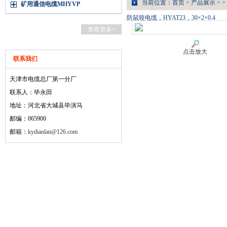
当前位置：
首页
>
产品展示
> >
矿用通信电缆MHYVP
防鼠咬电缆，HYAT23，30×2×0.4
查看更多+
点击放大
联系我们
天津市电缆总厂第一分厂
联系人：毕永田
地址：河北省大城县毕演马
邮编：065900
邮箱：
kydianlan@126.com