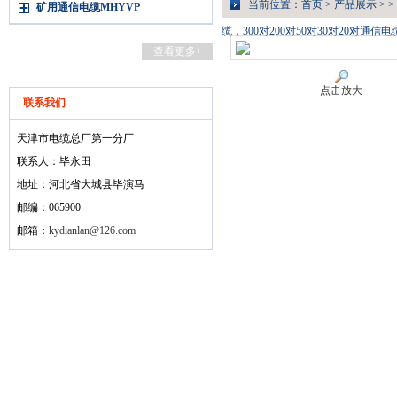
当前位置：
首页
>
产品展示
> >
矿用通信电缆MHYVP
缆，300对200对50对30对20对通信
查看更多+
点击放大
联系我们
天津市电缆总厂第一分厂
联系人：毕永田
地址：河北省大城县毕演马
邮编：065900
邮箱：
kydianlan@126.com