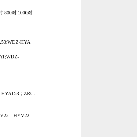
对 800对 1000对
A53;WDZ-HYA；
AT;WDZ-
HYAT53；ZRC-
22；HYV22