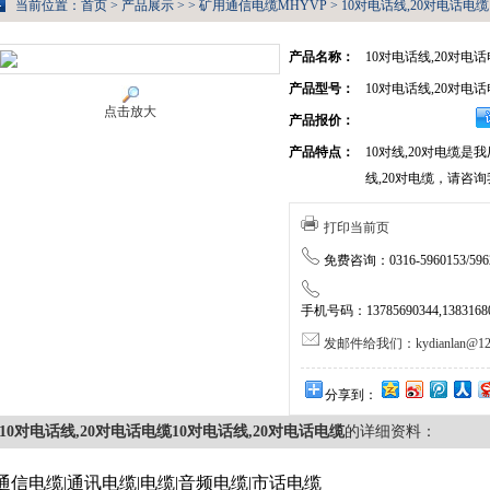
当前位置：
首页
>
产品展示
> >
矿用通信电缆MHYVP
> 10对电话线,20对电话电
产品名称：
10对电话线,20对电
产品型号：
10对电话线,20对电
点击放大
产品报价：
产品特点：
10对线,20对电缆是
线,20对电缆，请咨
打印当前页
免费咨询：0316-5960153/5962
手机号码：13785690344,138316805
发邮件给我们：kydianlan@126
分享到：
10对电话线,20对电话电缆10对电话线,20对电话电缆
的详细资料：
通信电缆|通讯电缆|电缆|音频电缆|市话电缆