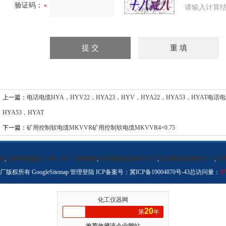
验证码：
请输入计算结
上一篇：
电话电缆HYA，HYV22，HYA23，HYV，HYA22，HYA53，HYAT电话电
HYA53，HYAT
下一篇：
矿用控制软电缆MKVVR矿用控制软电缆MKVVR4×0.75
缆
,
天津市电缆总厂第一分厂天联电缆
,
矿用通信电缆MHYVP
,
矿用通信电缆MHYV
,
矿
分厂版权所有
GoogleSitemap
管理登陆
ICP备案号：
冀ICP备19004870号-43
总访问量：
37
化工仪器网
20
第
年