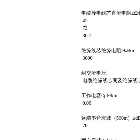
电缆导电线芯直流电阻≤Ω/
45
73
36.7
绝缘线芯绝缘电阻≥Ω/km
3000
耐交流电压
电缆绝缘线芯间及绝缘线芯与
工作电容≤μF/km
0.06
远端串音衰减（500m）≥d
70