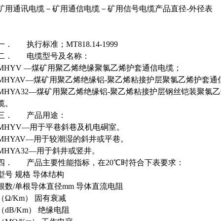
矿用通讯电缆－矿用通信电缆－矿用信号电缆产品直径-外径表
一．
执行标准；MT818.14-1999
二．
电缆型号及名称：
MHYV —煤矿用聚乙烯绝缘聚氯乙烯护套通信电缆；
MHYAV—煤矿用聚乙烯绝缘铝-聚乙烯粘接护层聚氯乙烯护套通
MHYA32—煤矿用聚乙烯绝缘铝-聚乙烯粘接护层钢丝铠装聚氯
缆。
三．
产品用途：
MHYV—用于平巷斜巷及机电硐室。
MHYAV—用于较潮湿的斜井或平巷。
MHYA32—用于斜井或竖井。
四．
产品主要性能指标，在20℃时符合下表要求：
型号 规格 导体结构
根数/单根导体直径mm 导体直流电阻
（Ω/Km） 固有衰减
（dB/Km） 绝缘电阻