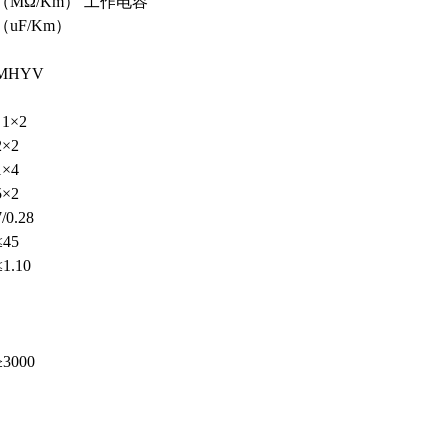
（MΩ/Km） 工作电容
（uF/Km）
MHYV
1×2
2×2
1×4
5×2
7/0.28
≤45
≤1.10
≥3000