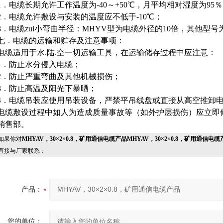
1．电缆长期允许工作温度为-40～+50℃，月平均相对湿度为95％
2．电缆允许敷设与安装的温度应不低于-10℃；
3．电缆zui小弯曲半径：MHYV型为电缆外径的10倍，其他型号
七．电缆的运输和贮存及注意事项：
电缆适用于水.陆.空一切运输工具，在运输储存过程中应注意：
1．防止水分侵入电缆；
2．防止严重弯曲及其他机械损伤；
3．防止高温及阳光下暴晒；
4．电缆吊装应使用吊装设备，严禁平吊线盘或直接从高空推卸
电缆敷设过程中如人为造成质量事故等（如外护层损伤）应立即
销售部。
果你对
MHYAV，30×2×0.8，矿用通信电缆产品MHYAV，30×2×0.8，矿用通信电缆
直接与厂家联系：
产品：
您的单位：