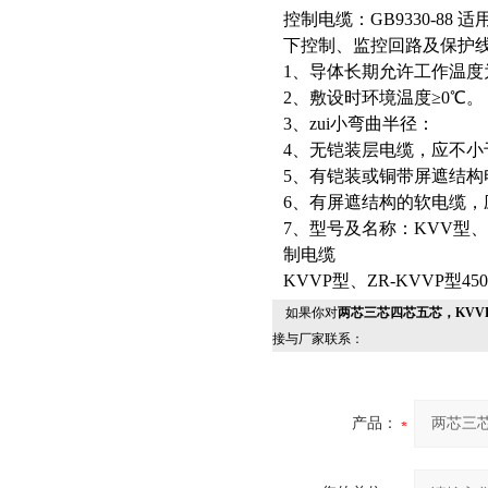
控制电缆：GB9330-88
下控制、监控回路及保护
1、导体长期允许工作温度
2、敷设时环境温度≥0℃。
3、zui小弯曲半径：
4、无铠装层电缆，应不小
5、有铠装或铜带屏遮结构
6、有屏遮结构的软电缆，
7、型号及名称：KVV型、Z
制电缆
KVVP型、ZR-KVVP型450
如果你对
两芯三芯四芯五芯，KVVP，
接与厂家联系：
产品：