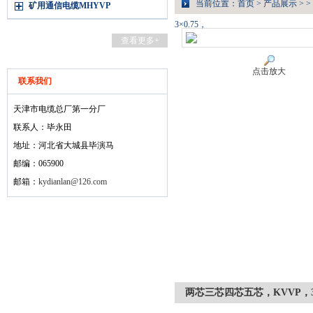
当前位置：
首页
>
产品展示
> >
矿用通信电缆MHYVP
3×0.75，
查看更多+
点击放大
联系我们
天津市电缆总厂第一分厂
联系人：毕永田
地址：河北省大城县毕演马
邮编：065900
邮箱：
kydianlan@126.com
两芯三芯四芯五芯，KVVP，3×