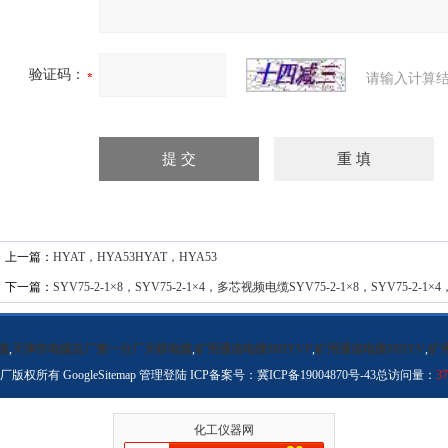
验证码：
请输入计算结
上一篇：
HYAT，HYA53HYAT，HYA53
下一篇：
SYV75-2-1×8，SYV75-2-1×4，多芯视频电缆SYV75-2-1×8，SYV75-2-
缆
,
天津市电缆总厂第一分厂天联电缆
,
矿用通信电缆MHYVP
,
矿用通信电缆MHYV
,
矿
分厂版权所有
GoogleSitemap
管理登陆
ICP备案号：
冀ICP备19004870号-43
总访问量：
37
化工仪器网