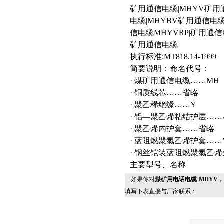
矿用通信电缆|MHYV矿用
电缆|MHYBV矿用通信电
信电缆MHYVRP|矿用通信
矿用通信电缆
执行标准:MT818.14-1999
简要说明：命名代号：
· 煤矿用通信电缆……MH
· 铜质线芯……省略
· 聚乙稀绝缘……Y
· 铝—聚乙烯粘结护层……
· 聚乙烯内护套……省略
· 蓝阻燃聚氯乙烯护套……
· 钢丝铠装蓝阻燃聚氯乙烯
主要型号、名称
如果你对
煤矿用电话电缆-MHYV
填写下表直接与厂家联系：