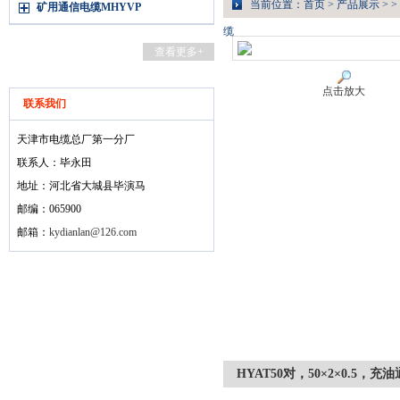
当前位置：
首页
>
产品展示
> >
矿用通信电缆MHYVP
缆
查看更多+
点击放大
联系我们
天津市电缆总厂第一分厂
联系人：毕永田
地址：河北省大城县毕演马
邮编：065900
邮箱：
kydianlan@126.com
HYAT50对，50×2×0.5，充