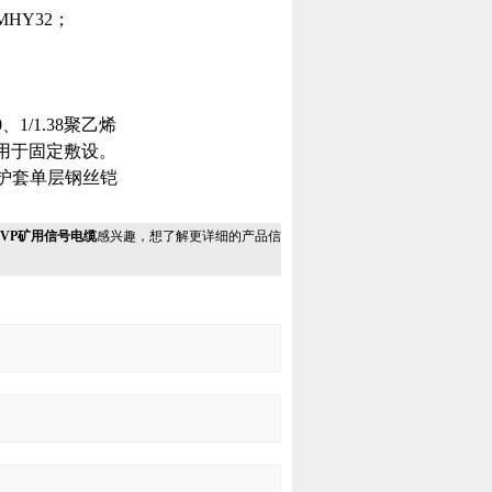
HY32；
。
.0、1/1.38聚乙烯
用于固定敷设。
乙烯护套单层钢丝铠
YVP矿用信号电缆
感兴趣，想了解更详细的产品信