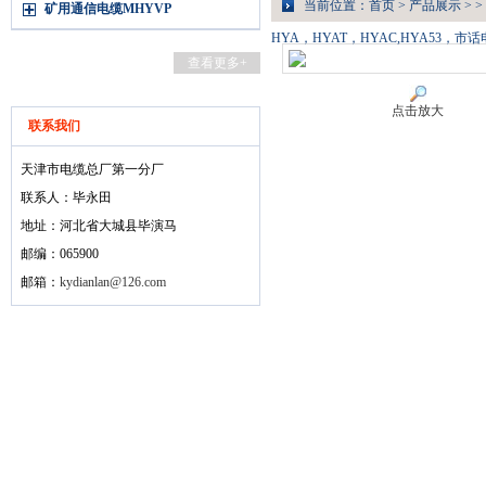
当前位置：
首页
>
产品展示
> >
矿用通信电缆MHYVP
HYA，HYAT，HYAC,HYA53，市
查看更多+
点击放大
联系我们
天津市电缆总厂第一分厂
联系人：毕永田
地址：河北省大城县毕演马
邮编：065900
邮箱：
kydianlan@126.com