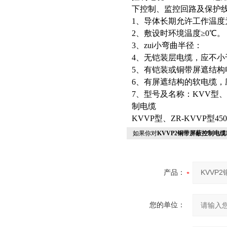
下控制、监控回路及保护
1、导体长期允许工作温度
2、敷设时环境温度≥0℃。
3、zui小弯曲半径：
4、无铠装层电缆，应不小
5、有铠装或铜带屏遮结构
6、有屏遮结构的软电缆，
7、型号及名称：KVV型、Z
制电缆
KVVP型、ZR-KVVP型450
如果你对
KVVP2铜带屏蔽控制电缆
产品：
您的单位：