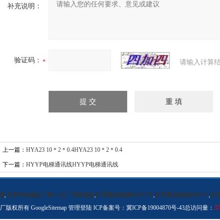
补充说明：
验证码：
请输入计算结
上一篇：
HYA23 10＊2＊0.4HYA23 10＊2＊0.4
下一篇：
HYYP电梯通讯线HYYP电梯通讯线
缆
,
天津市电缆总厂第一分厂天联电缆
,
矿用通信电缆MHYVP
,
矿用通信电缆MHYV
,
矿
分厂版权所有
GoogleSitemap
管理登陆
ICP备案号：
冀ICP备19004870号-43
总访问量：
37