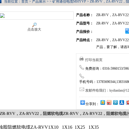
当前位置：
首页
>
产品展示
> >
矿用通信电缆MHYVP
> ZR-RVV，ZA-RVV22
产品名称：
ZR-RVV，ZA-RV
产品型号：
ZR-RVV，ZA-RV
点击放大
产品报价：
产品特点：
ZR-RVV，ZA-RV
产品，要了解，请咨
打印当前页
免费咨询：0316-5960153/5962
手机号码：13785690344,138316805
发邮件给我们：kydianlan@126
分享到：
ZR-RVV，ZA-RVV22，阻燃软电缆ZR-RVV，ZA-RVV22，阻燃软电缆
独股阻燃软电缆ZA-RVV1X10
1X16
1X25
1X35