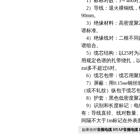
1）标称对数：5～400对
2）导线：退火裸铜线，铜线
90mm。
3）绝缘材料：高密度
谱标准。
4）绝缘线对：二根不
谱组合。
5）缆芯结构：以25对
用规定色谱的扎带绕扎，以
zui多不超过6对。
6）缆芯包带：缆芯用聚
7）屏蔽：用0.15㎜铜
（或不轧纹）纵包于缆芯
8）护套：黑色低密度
9）识别和长度标记：电
有：导线直径、线对数量
间隔不大于1m标记在外表
如果你对
音频电缆 HYAP音频电缆 