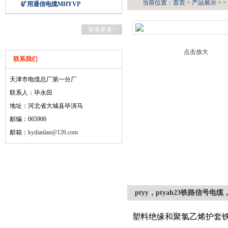
当前位置：
首页
>
产品展示
> >
矿用通信电缆MHYVP
查看更多+
点击放大
联系我们
天津市电缆总厂第一分厂
联系人：毕永田
地址：河北省大城县毕演马
邮编：065900
邮箱：
kydianlan@126.com
ptyy，ptyah23铁路信号电缆
塑料绝缘和聚氯乙烯护套