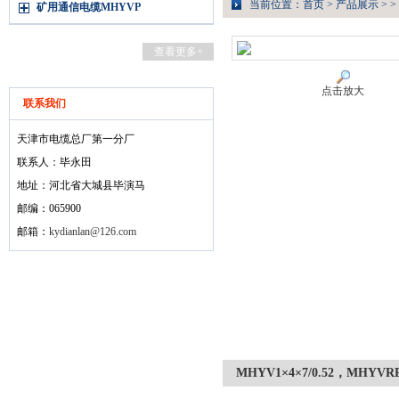
当前位置：
首页
>
产品展示
> >
矿用通信电缆MHYVP
查看更多+
点击放大
联系我们
天津市电缆总厂第一分厂
联系人：毕永田
地址：河北省大城县毕演马
邮编：065900
邮箱：
kydianlan@126.com
MHYV1×4×7/0.52，MHYVR