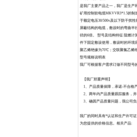
是我厂主要产品之一，我厂是生产
矿用控制软电缆MKVVR3*1.
于额定电压30/500v及以下防干扰
屏蔽结构的电缆，敷设时的弯曲半
径的6倍。 型号及结构特征 阻燃计算
件下固定敷设使用，敷设时的环境应不
聚乙烯绝缘为70℃；交联聚氯乙烯绝
型号规格说明表
我厂可根据客户需求订做不同型号的
【我厂郑重声明】
1、产品质量保障，承诺-不合格
2、两年内产品质量跟踪服务，并
3、确因产品质量问题，我公司负
我厂的同时具有*认证和生产许可
为您提供的价格信