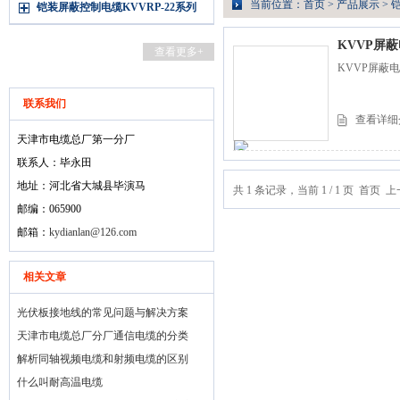
当前位置：
首页
>
产品展示
>
铠
铠装屏蔽控制电缆KVVRP-22系列
KVVP屏
查看更多+
一分厂
KVVP屏蔽电
联系我们
查看详细
天津市电缆总厂第一分厂
联系人：毕永田
地址：河北省大城县毕演马
共 1 条记录，当前 1 / 1 页 首
邮编：065900
邮箱：
kydianlan@126.com
相关文章
光伏板接地线的常见问题与解决方案
天津市电缆总厂分厂通信电缆的分类
解析同轴视频电缆和射频电缆的区别
什么叫耐高温电缆