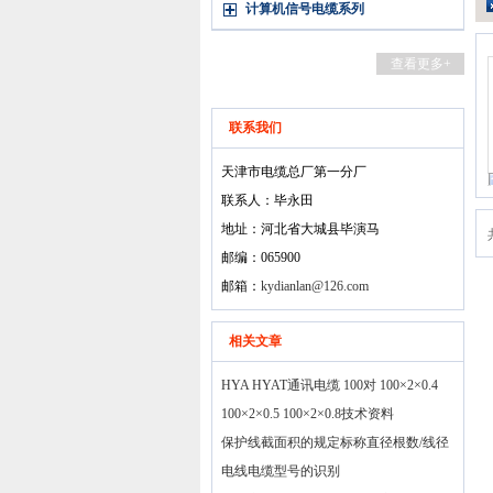
计算机信号电缆系列
查看更多+
联系我们
天津市电缆总厂第一分厂
联系人：毕永田
地址：河北省大城县毕演马
邮编：065900
邮箱：
kydianlan@126.com
相关文章
HYA HYAT通讯电缆 100对 100×2×0.4
100×2×0.5 100×2×0.8技术资料
保护线截面积的规定标称直径根数/线径
电线电缆型号的识别