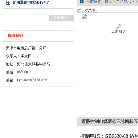
当前位置：
首页
>
产品展示
> >
矿用通信电缆MHYVP
芯，KVVP，
查看更多+
点击放大
联系我们
天津市电缆总厂第一分厂
联系人：毕永田
地址：河北省大城县毕演马
邮编：065900
邮箱：
kydianlan@126.com
屏蔽控制电缆两芯三芯四芯五
控制电缆：GB9330-88