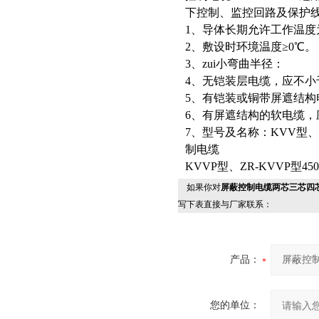
下控制、监控回路及保护
1、导体长期允许工作温度
2、敷设时环境温度≥0℃。
3、zui小弯曲半径：
4、无铠装层电缆，应不小
5、有铠装或铜带屏遮结构
6、有屏遮结构的软电缆，
7、型号及名称：KVV型、Z
制电缆
KVVP型、ZR-KVVP型450
如果你对
屏蔽控制电缆两芯三芯四芯
写下表直接与厂家联系：
产品：
您的单位：