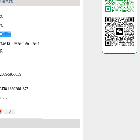
通讯电缆
缆
缆
电缆是我厂主要产品，要了
部。
509/5963839
50,13292661877
.com
0