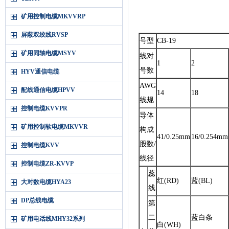
矿用控制电缆MKVVRP
屏蔽双绞线RVSP
号型
CB-19
矿用同轴电缆MSYV
线对
1
2
号数
HYV通信电缆
AWG
配线通信电缆HPVV
14
18
线规
控制电缆KVVPR
导体
矿用控制软电缆MKVVR
构成
41/0.25mm
16/0.254mm
股数/
控制电缆KVV
线径
控制电缆ZR-KVVP
蕊
红(RD)
蓝(BL)
大对数电缆HYA23
线
DP总线电缆
第
二
蓝白条
矿用电话线MHY32系列
白(WH)