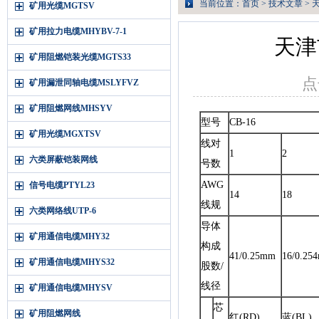
当前位置：
首页
>
技术文章
> 
矿用光缆MGTSV
矿用拉力电缆MHYBV-7-1
天津
矿用阻燃铠装光缆MGTS33
点
矿用漏泄同轴电缆MSLYFVZ
矿用阻燃网线MHSYV
型号
CB-16
矿用光缆MGXTSV
线对
1
2
六类屏蔽铠装网线
号数
AWG
信号电缆PTYL23
14
18
线规
六类网络线UTP-6
导体
矿用通信电缆MHY32
构成
41/0.25mm
16/0.25
矿用通信电缆MHYS32
股数/
线径
矿用通信电缆MHYSV
芯
矿用阻燃网线
红(RD)
蓝(BL)