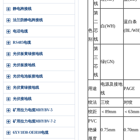
线
静电跨接线
第
法兰防静电跨接线
二
蓝白条
白(WH)
色
芯
(BL/WH
电话电缆
别
线
RS485电缆
第
光伏板黄绿接地线
三
绿(GN)
光伏板接地线
芯
线
光伏电池板接地线
电源及接地
光伏黄绿接地线
用途
PAGE
线
光伏接地线
绞法
三绞
对绞
矿用拉力电缆MHYBV-5
绞距
＜89mm
＜63mm
PVC
矿用拉力电缆MHYBV-7-2
绝缘
0.75mm
0.70mm
6XV1830-OEH10电缆
厚度