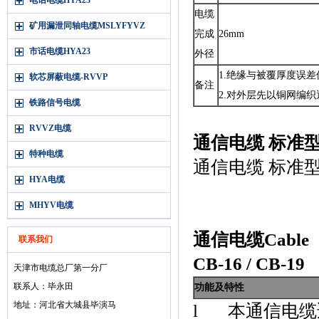
电话电缆HYA23
电缆
矿用漏泄同轴电缆MSLYFYVZ
完成
26mm
市话电缆HYA23
外径
1.
绝缘与被覆厚度误差
软芯屏蔽电缆-RVVP
备注
2.
对外层先以铜网编织
铁路信号电缆
RVVZ电缆
通信电缆 标准型
特种电缆
通信电缆 标准型扩
HYA电缆
MHYV电缆
通信电缆Cable
联系我们
CB-16 / CB-19
天津市电缆总厂第一分厂
联系人：毕永田
功能及特性
地址：河北省大城县毕演马
l
本通信电缆