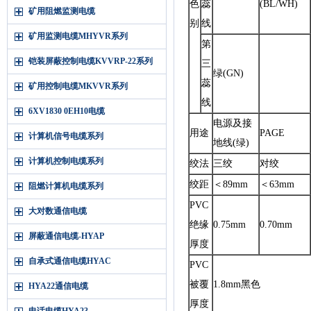
色
蕊
(BL/WH)
矿用阻燃监测电缆
别
线
矿用监测电缆MHYVR系列
第
铠装屏蔽控制电缆KVVRP-22系列
三
绿(GN)
蕊
矿用控制电缆MKVVR系列
线
6XV1830 0EH10电缆
电源及接
用途
PAGE
计算机信号电缆系列
地线(绿)
计算机控制电缆系列
绞法
三绞
对绞
绞距
＜89mm
＜63mm
阻燃计算机电缆系列
PVC
大对数通信电缆
绝缘
0.75mm
0.70mm
屏蔽通信电缆-HYAP
厚度
自承式通信电缆HYAC
PVC
被覆
1.8mm
黑色
HYA22通信电缆
厚度