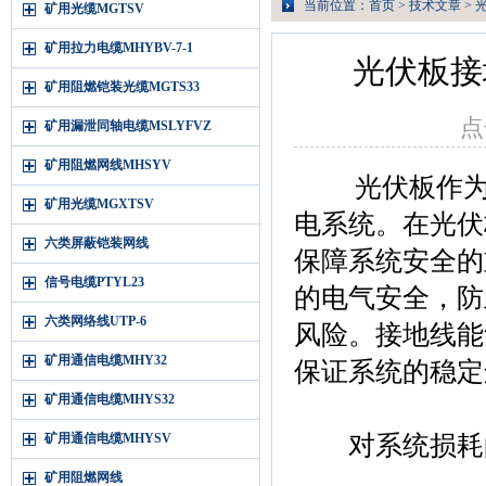
当前位置：
首页
>
技术文章
> 
矿用光缆MGTSV
矿用拉力电缆MHYBV-7-1
光伏板接
矿用阻燃铠装光缆MGTS33
点
矿用漏泄同轴电缆MSLYFVZ
矿用阻燃网线MHSYV
光伏板作为现
矿用光缆MGXTSV
电系统。在光伏
六类屏蔽铠装网线
保障系统安全的
信号电缆PTYL23
的电气安全，防
六类网络线UTP-6
风险。接地线能
矿用通信电缆MHY32
保证系统的稳定
矿用通信电缆MHYS32
矿用通信电缆MHYSV
对系统损耗
矿用阻燃网线