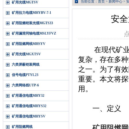
当前位置：
首页
>
新闻中心
> 
矿用光缆MGTSV
矿用拉力电缆MHYBV-7-1
安全
矿用阻燃铠装光缆MGTS33
点
矿用漏泄同轴电缆MSLYFVZ
矿用阻燃网线MHSYV
在现代矿业生
矿用光缆MGXTSV
复杂，存在多种
六类屏蔽铠装网线
之一。为了有效
信号电缆PTYL23
重要。本文将探
六类网络线UTP-6
用。
矿用通信电缆MHY32
矿用通信电缆MHYS32
一、定义
矿用通信电缆MHYSV
矿用阻燃网
矿用阻燃网线