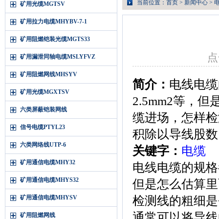
当前位置：
首页
>
新闻中心
> 
矿用光缆MGTSV
矿用拉力电缆MHYBV-7-1
矿用阻燃铠装光缆MGTS33
点
矿用漏泄同轴电缆MSLYFVZ
矿用阻燃网线MHSYV
简介：
电线电缆
矿用光缆MGXTSV
2.5mm2等
六类屏蔽铠装网线
缆进场，怎样检
信号电缆PTYL23
积除以导线股数，
六类网络线UTP-6
关键字：
电缆
矿用通信电缆MHY32
电线电缆的规格都
矿用通信电缆MHYS32
但是怎么估算里
矿用通信电缆MHYSV
检测线的粗细是
通常可以将导线
矿用阻燃网线