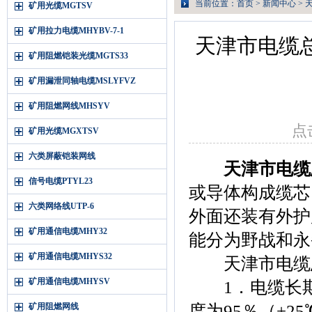
当前位置：
首页
>
新闻中心
>
矿用光缆MGTSV
矿用拉力电缆MHYBV-7-1
天津市电缆
矿用阻燃铠装光缆MGTS33
矿用漏泄同轴电缆MSLYFVZ
矿用阻燃网线MHSYV
点击
矿用光缆MGXTSV
六类屏蔽铠装网线
天津市电缆
信号电缆PTYL23
或导体构成缆芯
六类网络线UTP-6
外面还装有外护
矿用通信电缆MHY32
能分为野战和永
矿用通信电缆MHYS32
天津市电缆总
矿用通信电缆MHYSV
1．电缆长期允
矿用阻燃网线
度为95％（+2