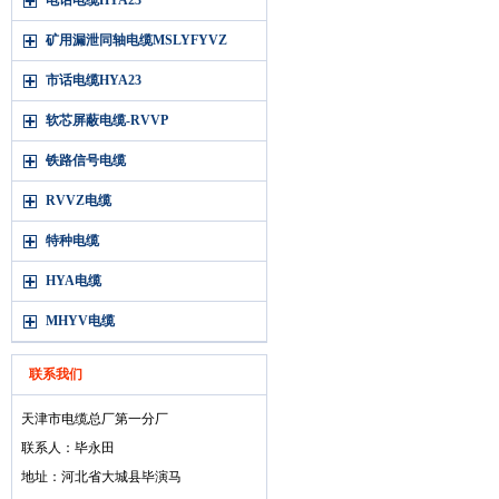
电话电缆HYA23
矿用漏泄同轴电缆MSLYFYVZ
市话电缆HYA23
软芯屏蔽电缆-RVVP
铁路信号电缆
RVVZ电缆
特种电缆
HYA电缆
MHYV电缆
联系我们
天津市电缆总厂第一分厂
联系人：毕永田
地址：河北省大城县毕演马