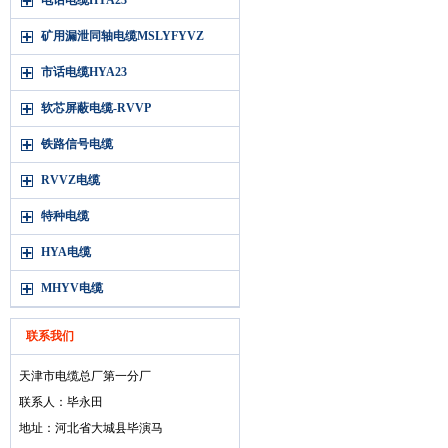
电话电缆HYA23
矿用漏泄同轴电缆MSLYFYVZ
市话电缆HYA23
软芯屏蔽电缆-RVVP
铁路信号电缆
RVVZ电缆
特种电缆
HYA电缆
MHYV电缆
联系我们
天津市电缆总厂第一分厂
联系人：毕永田
地址：河北省大城县毕演马