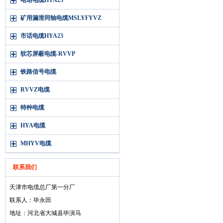
电话电缆HYA23
矿用漏泄同轴电缆MSLYFYVZ
市话电缆HYA23
软芯屏蔽电缆-RVVP
铁路信号电缆
RVVZ电缆
特种电缆
HYA电缆
MHYV电缆
联系我们
天津市电缆总厂第一分厂
联系人：毕永田
地址：河北省大城县毕演马